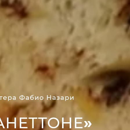
тера Фабио Назари
АНЕТТОНЕ
»