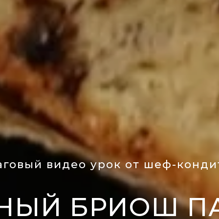
аговый видео урок от шеф-конди
НЫЙ БРИОШ П